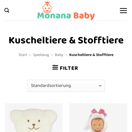
Zum
Inhalt
springen
Kuscheltiere & Stofftiere
Start
»
Spielzeug
»
Baby
»
Kuscheltiere & Stofftiere
FILTER