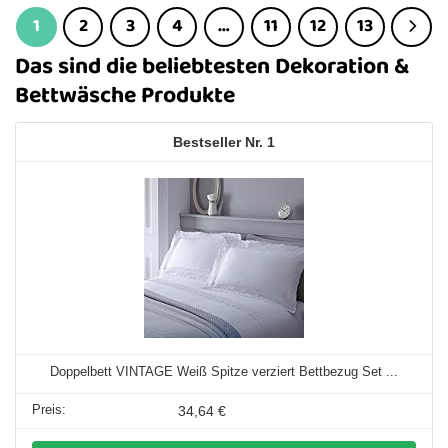
1
2
3
4
…
11
12
13
Das sind die beliebtesten Dekoration &
Bettwäsche Produkte
1
Doppelbett VINTAGE Weiß Spitze verziert Bettbezug Set ...
34,64 €