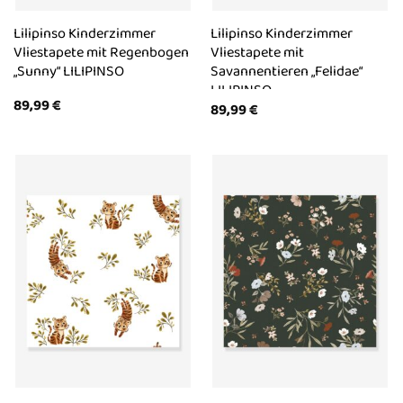
Lilipinso Kinderzimmer
Lilipinso Kinderzimmer
Vliestapete mit Regenbogen
Vliestapete mit
„Sunny“ LILIPINSO
Savannentieren „Felidae“
LILIPINSO
89,99
€
89,99
€