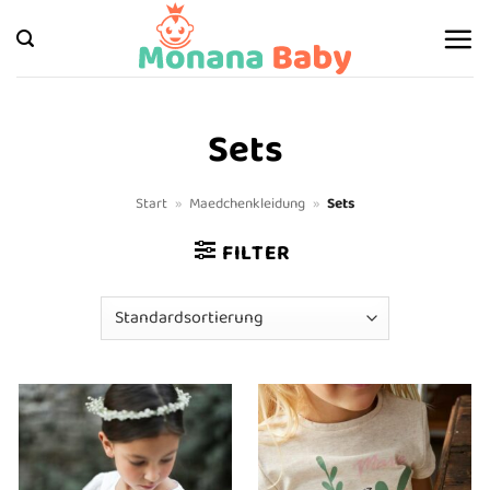
Zum
Inhalt
springen
Sets
Start
»
Maedchenkleidung
»
Sets
FILTER