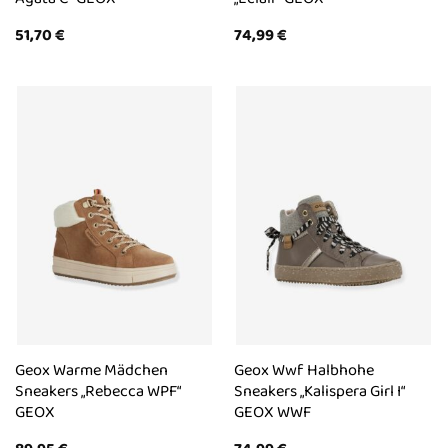
51,70
€
74,99
€
Geox Warme Mädchen
Geox Wwf Halbhohe
Sneakers „Rebecca WPF“
Sneakers „Kalispera Girl I“
GEOX
GEOX WWF