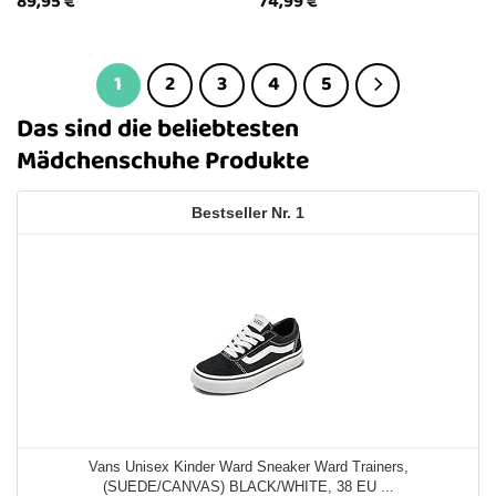
89,95
€
74,99
€
1
2
3
4
5
Das sind die beliebtesten
Mädchenschuhe Produkte
1
Vans Unisex Kinder Ward Sneaker Ward Trainers,
(SUEDE/CANVAS) BLACK/WHITE, 38 EU ...