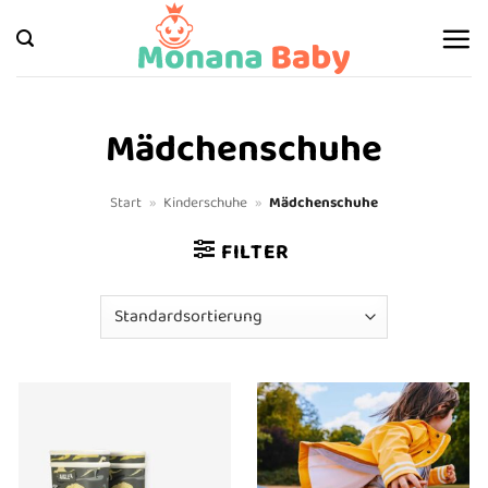
Zum
Inhalt
springen
Mädchenschuhe
Start
»
Kinderschuhe
»
Mädchenschuhe
FILTER