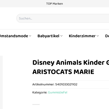
TOP Marken
Suchen
nach:
Umstandsmode
Babyartikel
Kinderzimmer
D
Disney Animals Kinder 
ARISTOCATS MARIE
Artikelnummer:
5401033021102
Kategorie:
Gummistiefel