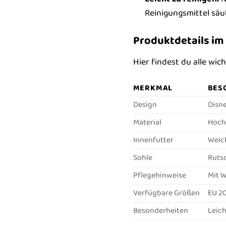
Reinigungsmittel säu
Produktdetails im
Hier findest du alle wi
MERKMAL
BES
Design
Disne
Material
Hoch
Innenfutter
Weich
Sohle
Ruts
Pflegehinweise
Mit W
Verfügbare Größen
EU 20
Besonderheiten
Leich