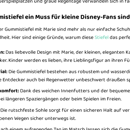
rspielplätzen und graue Regentage verwandeln sich in far
stiefel ein Muss für kleine Disney-Fans sind
er Gummistiefel mit Marie sind mehr als nur einfache Schuh
eit. Hier sind einige Gründe, warum diese
Stiefel
das perfe
n:
Das liebevolle Design mit Marie, der kleinen, eleganten K
r. Kinder werden es lieben, ihre Lieblingsfigur an ihren Fü
al:
Die Gummistiefel bestehen aus robustem und wasserdic
ne Entdecker auch bei Regenwetter unbeschwert draußen sp
komfort:
Dank des weichen Innenfutters und der bequemen
ei längeren Spaziergängen oder beim Spielen im Freien.
Die rutschfeste Sohle sorgt für einen sicheren Halt auf v
benen Wegen sicher unterwegs ist.
ach einem aufregenden Tag im Matsch lassen sich die Gumm