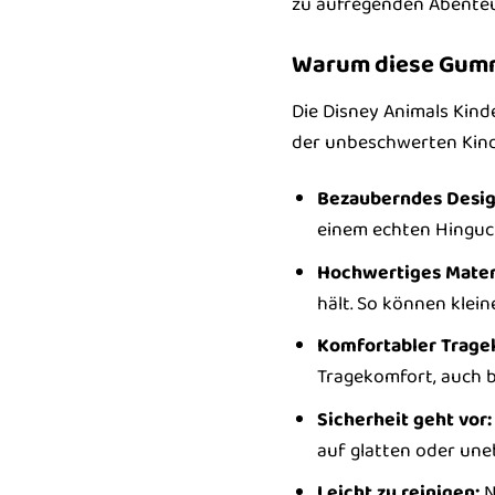
zu aufregenden Abenteue
Warum diese Gummi
Die Disney Animals Kind
der unbeschwerten Kindh
Bezauberndes Desig
einem echten Hingucke
Hochwertiges Materi
hält. So können klei
Komfortabler Trage
Tragekomfort, auch b
Sicherheit geht vor:
auf glatten oder une
Leicht zu reinigen:
N