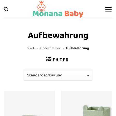
Zum
Inhalt
springen
Aufbewahrung
Start
»
Kinderzimmer
»
Aufbewahrung
FILTER