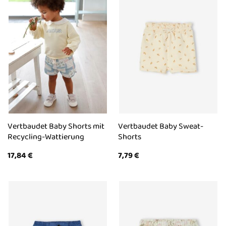
Vertbaudet Baby Shorts mit
Vertbaudet Baby Sweat-
Recycling-Wattierung
Shorts
17,84
€
7,79
€