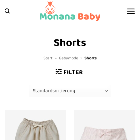
Zum
Inhalt
springen
Shorts
Start
»
Babymode
»
Shorts
FILTER