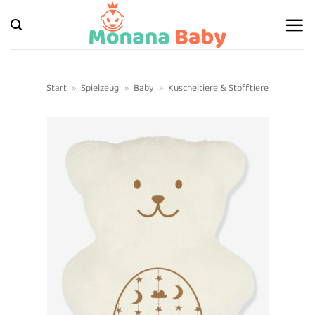
Zum
Inhalt
springen
Start
»
Spielzeug
»
Baby
»
Kuscheltiere & Stofftiere