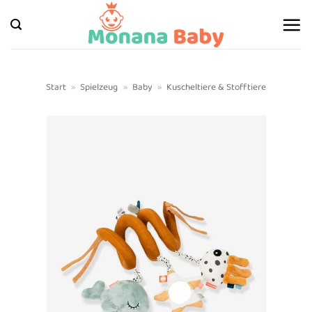
Zum
Inhalt
springen
Start
»
Spielzeug
»
Baby
»
Kuscheltiere & Stofftiere