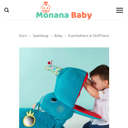
Zum
Inhalt
springen
Start
»
Spielzeug
»
Baby
»
Kuscheltiere & Stofftiere