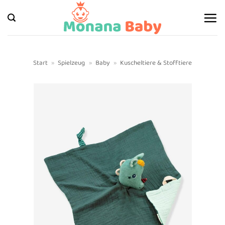
Zum
Inhalt
springen
Start
»
Spielzeug
»
Baby
»
Kuscheltiere & Stofftiere