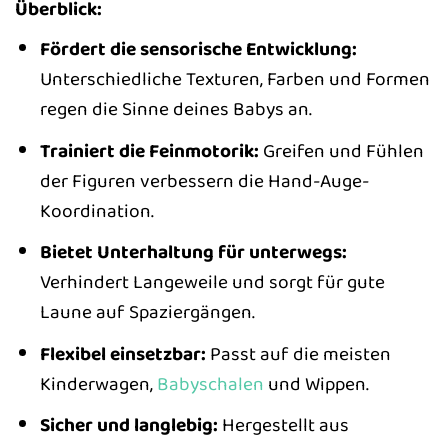
Überblick:
Fördert die sensorische Entwicklung:
Unterschiedliche Texturen, Farben und Formen
regen die Sinne deines Babys an.
Trainiert die Feinmotorik:
Greifen und Fühlen
der Figuren verbessern die Hand-Auge-
Koordination.
Bietet Unterhaltung für unterwegs:
Verhindert Langeweile und sorgt für gute
Laune auf Spaziergängen.
Flexibel einsetzbar:
Passt auf die meisten
Kinderwagen,
Babyschalen
und Wippen.
Sicher und langlebig:
Hergestellt aus