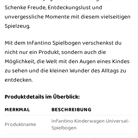
Schenke Freude, Entdeckungslust und
unvergessliche Momente mit diesem vielseitigen
Spielzeug.
Mit dem Infantino Spielbogen verschenkst du
nicht nur ein Produkt, sondern auch die
Möglichkeit, die Welt mit den Augen eines Kindes
zu sehen und die kleinen Wunder des Alltags zu
entdecken.
Produktdetails im Überblick:
MERKMAL
BESCHREIBUNG
Infantino Kinderwagen Universal-
Produktname
Spielbogen