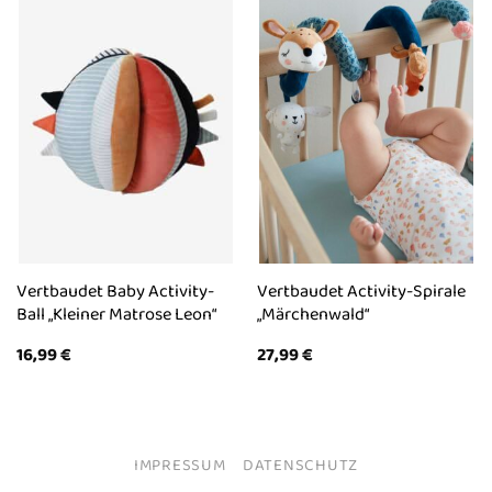
Vertbaudet Baby Activity-
Vertbaudet Activity-Spirale
Ball „Kleiner Matrose Leon“
„Märchenwald“
16,99
€
27,99
€
IMPRESSUM
DATENSCHUTZ