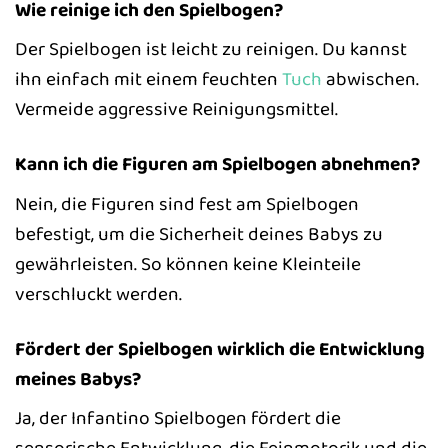
Wie reinige ich den Spielbogen?
Der Spielbogen ist leicht zu reinigen. Du kannst
ihn einfach mit einem feuchten
Tuch
abwischen.
Vermeide aggressive Reinigungsmittel.
Kann ich die Figuren am Spielbogen abnehmen?
Nein, die Figuren sind fest am Spielbogen
befestigt, um die Sicherheit deines Babys zu
gewährleisten. So können keine Kleinteile
verschluckt werden.
Fördert der Spielbogen wirklich die Entwicklung
meines Babys?
Ja, der Infantino Spielbogen fördert die