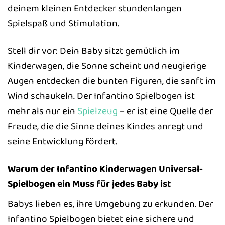
deinem kleinen Entdecker stundenlangen
Spielspaß und Stimulation.
Stell dir vor: Dein Baby sitzt gemütlich im
Kinderwagen, die Sonne scheint und neugierige
Augen entdecken die bunten Figuren, die sanft im
Wind schaukeln. Der Infantino Spielbogen ist
mehr als nur ein
Spielzeug
– er ist eine Quelle der
Freude, die die Sinne deines Kindes anregt und
seine Entwicklung fördert.
Warum der Infantino Kinderwagen Universal-
Spielbogen ein Muss für jedes Baby ist
Babys lieben es, ihre Umgebung zu erkunden. Der
Infantino Spielbogen bietet eine sichere und