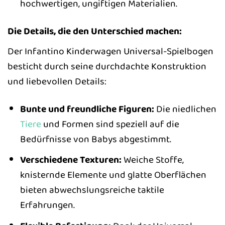
hochwertigen, ungiftigen Materialien.
Die Details, die den Unterschied machen:
Der Infantino Kinderwagen Universal-Spielbogen
besticht durch seine durchdachte Konstruktion
und liebevollen Details:
Bunte und freundliche Figuren:
Die niedlichen
Tiere
und Formen sind speziell auf die
Bedürfnisse von Babys abgestimmt.
Verschiedene Texturen:
Weiche Stoffe,
knisternde Elemente und glatte Oberflächen
bieten abwechslungsreiche taktile
Erfahrungen.