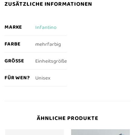
ZUSÄTZLICHE INFORMATIONEN
MARKE
Infantino
FARBE
mehrfarbig
GRÖSSE
Einheitsgröße
FÜR WEN?
Unisex
ÄHNLICHE PRODUKTE