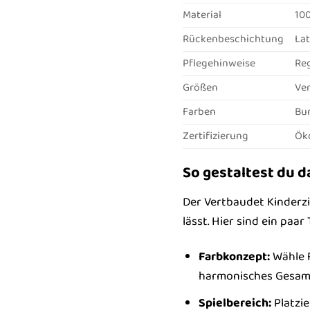
Material
100
Rückenbeschichtung
La
Pflegehinweise
Reg
Größen
Ver
Farben
Bun
Zertifizierung
Öko
So gestaltest du 
Der Vertbaudet Kinderzi
lässt. Hier sind ein paa
Farbkonzept:
Wähle F
harmonisches Gesamt
Spielbereich:
Platzie