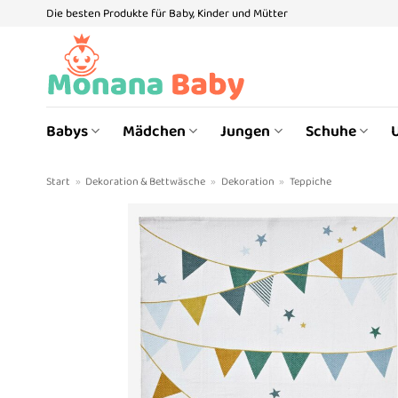
Zum
Die besten Produkte für Baby, Kinder und Mütter
Inhalt
springen
Babys
Mädchen
Jungen
Schuhe
Start
»
Dekoration & Bettwäsche
»
Dekoration
»
Teppiche