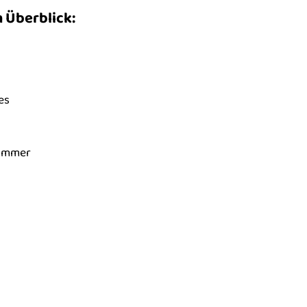
 Überblick:
es
zimmer