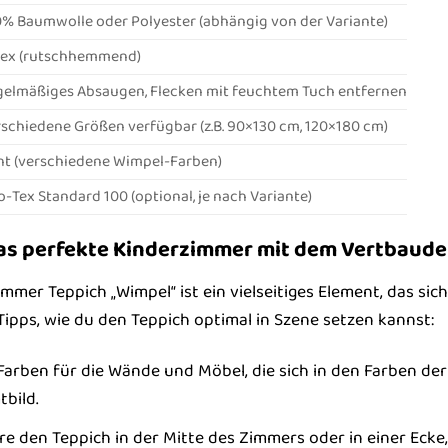
% Baumwolle oder Polyester (abhängig von der Variante)
tex (rutschhemmend)
elmäßiges Absaugen, Flecken mit feuchtem Tuch entfernen
schiedene Größen verfügbar (z.B. 90×130 cm, 120×180 cm)
t (verschiedene Wimpel-Farben)
-Tex Standard 100 (optional, je nach Variante)
das perfekte Kinderzimmer mit dem Vertbaud
mmer Teppich „Wimpel“ ist ein vielseitiges Element, das sic
r Tipps, wie du den Teppich optimal in Szene setzen kannst:
arben für die Wände und Möbel, die sich in den Farben der
bild.
re den Teppich in der Mitte des Zimmers oder in einer Ecke