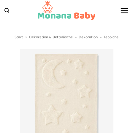
Zum
Inhalt
springen
Start
»
Dekoration & Bettwäsche
»
Dekoration
»
Teppiche