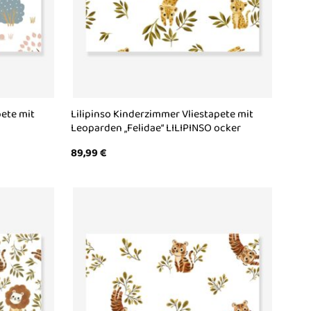
pete mit
Lilipinso Kinderzimmer Vliestapete mit
Leoparden „Felidae“ LILIPINSO ocker
89,99
€