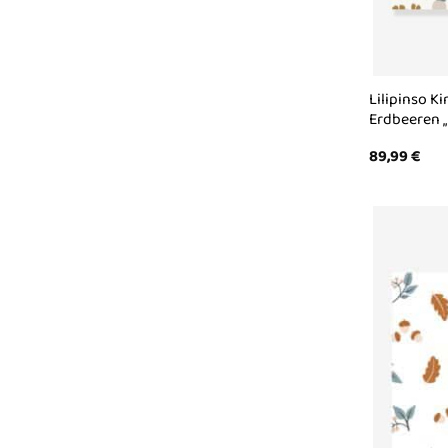
Lilipinso K
Erdbeeren „
89,99
€