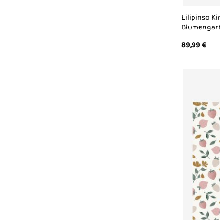
Lilipinso K
Blumengart
89,99
€