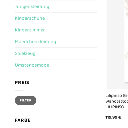
Jungenkleidung
Kinderschuhe
Kinderzimmer
Maedchenkleidung
Spielzeug
Umstandsmode
PREIS
Lilipinso 
Min.
Max.
FILTER
Preis
Preis
Wandtattoo
LILIPINSO
119,99
€
FARBE