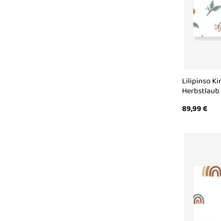
Lilipinso K
Herbstlaub 
89,99
€