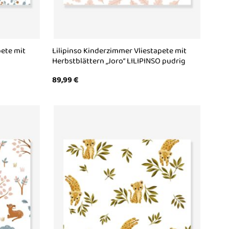
pete mit
Lilipinso Kinderzimmer Vliestapete mit
Herbstblättern „Joro“ LILIPINSO pudrig
89,99
€