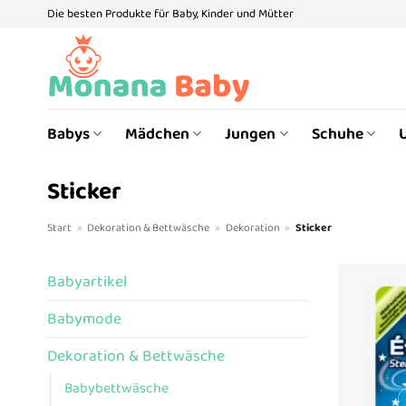
Zum
Die besten Produkte für Baby, Kinder und Mütter
Inhalt
springen
Babys
Mädchen
Jungen
Schuhe
Sticker
Start
»
Dekoration & Bettwäsche
»
Dekoration
»
Sticker
Babyartikel
Babymode
Dekoration & Bettwäsche
Babybettwäsche