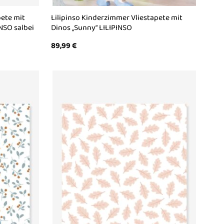
pete mit
Lilipinso Kinderzimmer Vliestapete mit
NSO salbei
Dinos „Sunny“ LILIPINSO
89,99
€