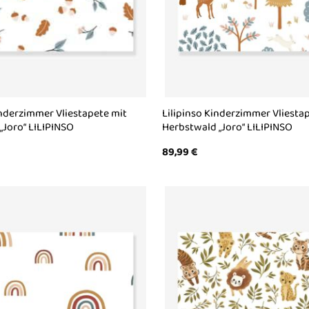
inderzimmer Vliestapete mit
Lilipinso Kinderzimmer Vliesta
„Joro“ LILIPINSO
Herbstwald „Joro“ LILIPINSO
89,99
€