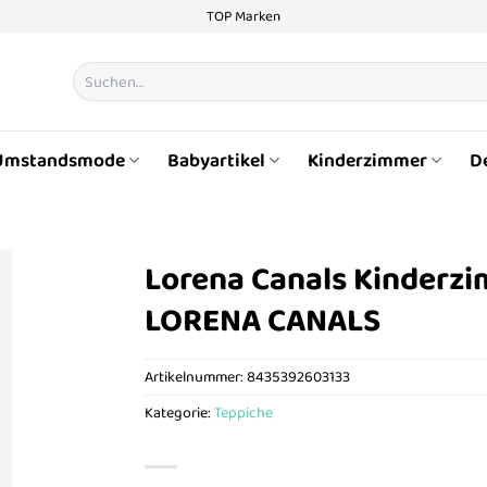
TOP Marken
Suchen
nach:
Umstandsmode
Babyartikel
Kinderzimmer
D
Lorena Canals Kinderzi
LORENA CANALS
Artikelnummer:
8435392603133
Kategorie:
Teppiche