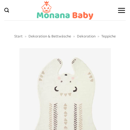
Zum
Inhalt
springen
Start
»
Dekoration & Bettwäsche
»
Dekoration
»
Teppiche