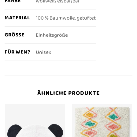
FARBE
wollweiß eisbär/bär
MATERIAL
100 % Baumwolle, getuftet
GRÖSSE
Einheitsgröße
FÜR WEN?
Unisex
ÄHNLICHE PRODUKTE