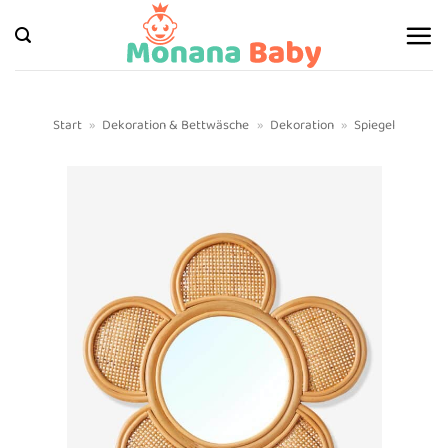
Zum
Inhalt
springen
Start
»
Dekoration & Bettwäsche
»
Dekoration
»
Spiegel