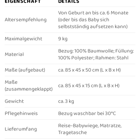
EIGENSCHAFT
DETAILS
Von Geburt an bis ca. 6 Monate
Altersempfehlung
(oder bis das Baby sich
selbstständig aufsetzen kann)
Maximalgewicht
9 kg
Bezug: 100% Baumwolle; Füllung:
Material
100% Polyester; Rahmen: Stahl
Maße (aufgebaut)
ca. 85 x 45 x 50 cm (L x B x H)
Maße
ca. 85 x 45 x 15 cm (L x B x H)
(zusammengeklappt)
Gewicht
ca. 3 kg
Pflegehinweis
Bezug waschbar bei 30°C
Reise-Babywiege, Matratze,
Lieferumfang
Tragetasche