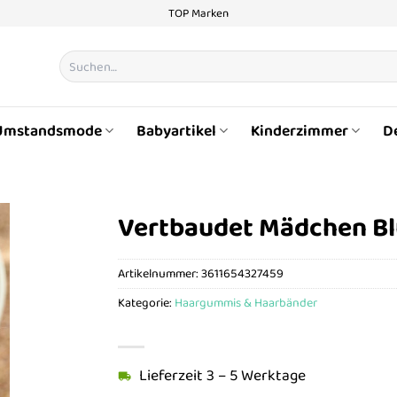
TOP Marken
Suchen
nach:
Umstandsmode
Babyartikel
Kinderzimmer
D
Vertbaudet Mädchen B
Artikelnummer:
3611654327459
Kategorie:
Haargummis & Haarbänder
Lieferzeit 3 – 5 Werktage