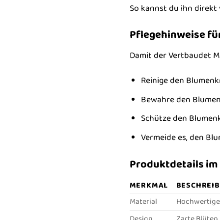
So kannst du ihn direkt
Pflegehinweise fü
Damit der Vertbaudet Mä
Reinige den Blumenkr
Bewahre den Blumenk
Schütze den Blumenkr
Vermeide es, den Bl
Produktdetails im
MERKMAL
BESCHREI
Material
Hochwertiger 
Design
Zarte Blüten