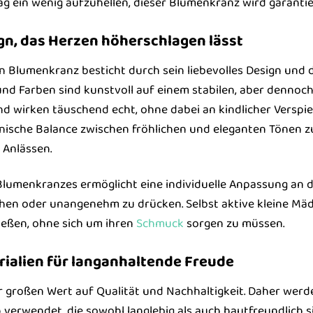
ag ein wenig aufzuhellen, dieser Blumenkranz wird garantie
gn, das Herzen höherschlagen lässt
Blumenkranz besticht durch sein liebevolles Design und di
d Farben sind kunstvoll auf einem stabilen, aber dennoch 
und wirken täuschend echt, ohne dabei an kindlicher Verspi
ische Balance zwischen fröhlichen und eleganten Tönen zu
 Anlässen.
 Blumenkranzes ermöglicht eine individuelle Anpassung an 
schen oder unangenehm zu drücken. Selbst aktive kleine 
ießen, ohne sich um ihren
Schmuck
sorgen zu müssen.
ialien für langanhaltende Freude
r großen Wert auf Qualität und Nachhaltigkeit. Daher wer
verwendet, die sowohl langlebig als auch hautfreundlich si