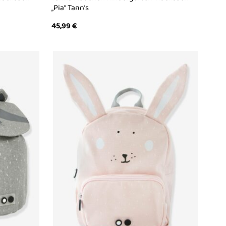
„Pia“ Tann’s
45,99
€