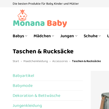
Zum
Die besten Produkte für Baby, Kinder und Mütter
Inhalt
springen
Babys
Mädchen
Jungen
Schuhe
Taschen & Rucksäcke
Start
»
Maedchenkleidung
»
Accessoires
»
Taschen & Rucksäcke
Babyartikel
Babymode
Dekoration & Bettwäsche
Jungenkleidung