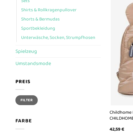
Sets
Shirts & Rollkragenpullover
Shorts & Bermudas
Sportbekleidung
Unterwäsche, Socken, Strumpfhosen
Spielzeug
Umstandsmode
PREIS
Min.
Max.
FILTER
Preis
Preis
Childhome R
CHILDHOM
FARBE
42,59
€