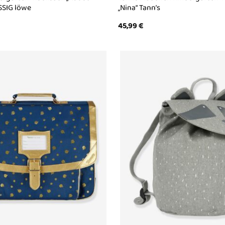
SSIG löwe
„Nina“ Tann’s
45,99
€