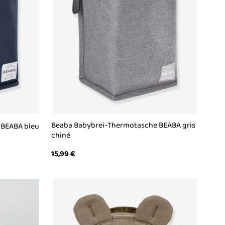
Beaba Babybrei-Thermotasche BEABA gris
 BEABA bleu
chiné
15,99
€