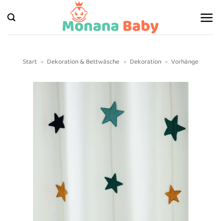
Zum
Inhalt
springen
Start
»
Dekoration & Bettwäsche
»
Dekoration
»
Vorhänge