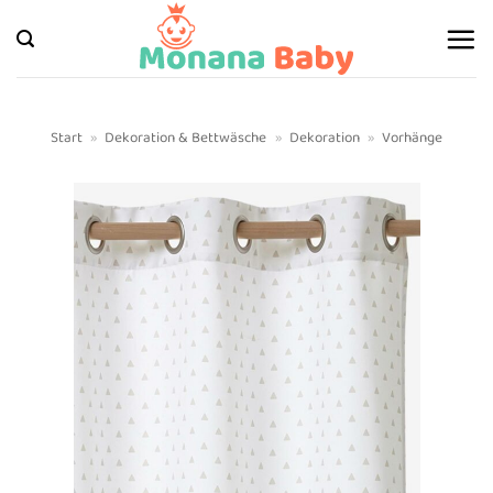
Zum
Inhalt
springen
Start
»
Dekoration & Bettwäsche
»
Dekoration
»
Vorhänge