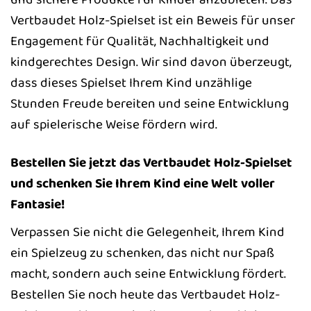
Vertbaudet Holz-Spielset ist ein Beweis für unser
Engagement für Qualität, Nachhaltigkeit und
kindgerechtes Design. Wir sind davon überzeugt,
dass dieses Spielset Ihrem Kind unzählige
Stunden Freude bereiten und seine Entwicklung
auf spielerische Weise fördern wird.
Bestellen Sie jetzt das Vertbaudet Holz-Spielset
und schenken Sie Ihrem Kind eine Welt voller
Fantasie!
Verpassen Sie nicht die Gelegenheit, Ihrem Kind
ein Spielzeug zu schenken, das nicht nur Spaß
macht, sondern auch seine Entwicklung fördert.
Bestellen Sie noch heute das Vertbaudet Holz-