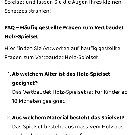
Spielset und lassen Sie die Augen Ihres kleinen
Schatzes strahlen!
FAQ – Häufig gestellte Fragen zum Vertbaudet
Holz-Spielset
Hier finden Sie Antworten auf häufig gestellte
Fragen zum Vertbaudet Holz-Spielset:
Ab welchem Alter ist das Holz-Spielset
geeignet?
Das Vertbaudet Holz-Spielset ist für Kinder ab
18 Monaten geeignet.
Aus welchem Material besteht das Spielset?
Das Spielset besteht aus massivem Holz aus