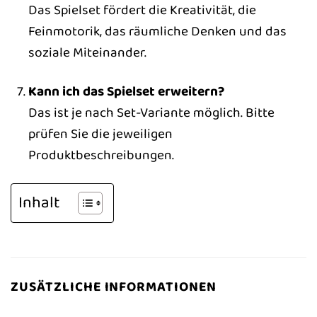
Das Spielset fördert die Kreativität, die
Feinmotorik, das räumliche Denken und das
soziale Miteinander.
Kann ich das Spielset erweitern?
Das ist je nach Set-Variante möglich. Bitte
prüfen Sie die jeweiligen
Produktbeschreibungen.
Inhalt
ZUSÄTZLICHE INFORMATIONEN