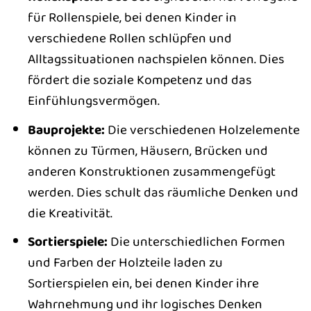
für Rollenspiele, bei denen Kinder in
verschiedene Rollen schlüpfen und
Alltagssituationen nachspielen können. Dies
fördert die soziale Kompetenz und das
Einfühlungsvermögen.
Bauprojekte:
Die verschiedenen Holzelemente
können zu Türmen, Häusern, Brücken und
anderen Konstruktionen zusammengefügt
werden. Dies schult das räumliche Denken und
die Kreativität.
Sortierspiele:
Die unterschiedlichen Formen
und Farben der Holzteile laden zu
Sortierspielen ein, bei denen Kinder ihre
Wahrnehmung und ihr logisches Denken