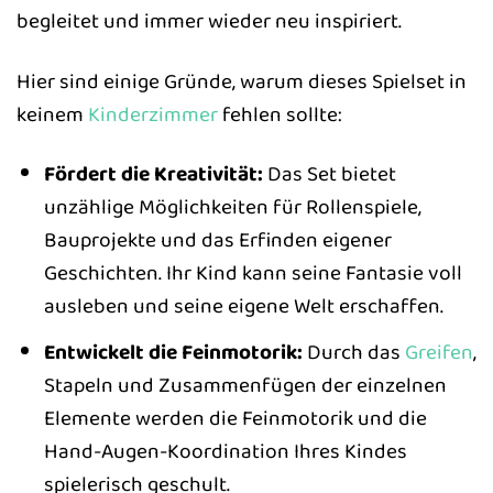
begleitet und immer wieder neu inspiriert.
Hier sind einige Gründe, warum dieses Spielset in
keinem
Kinderzimmer
fehlen sollte:
Fördert die Kreativität:
Das Set bietet
unzählige Möglichkeiten für Rollenspiele,
Bauprojekte und das Erfinden eigener
Geschichten. Ihr Kind kann seine Fantasie voll
ausleben und seine eigene Welt erschaffen.
Entwickelt die Feinmotorik:
Durch das
Greifen
,
Stapeln und Zusammenfügen der einzelnen
Elemente werden die Feinmotorik und die
Hand-Augen-Koordination Ihres Kindes
spielerisch geschult.