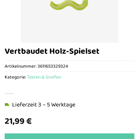
Vertbaudet Holz-Spielset
Artikelnummer:
3611653329324
Kategorie:
Tasten & Greifen
Lieferzeit 3 – 5 Werktage
21,99
€