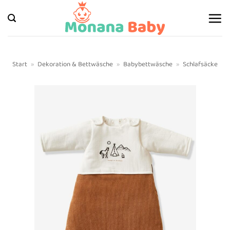
Zum
Inhalt
springen
Start
»
Dekoration & Bettwäsche
»
Babybettwäsche
»
Schlafsäcke