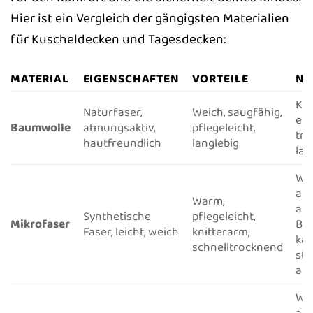
Hier ist ein Vergleich der gängigsten Materialien
für Kuscheldecken und Tagesdecken:
MATERIAL
EIGENSCHAFTEN
VORTEILE
NA
Ka
Naturfaser,
Weich, saugfähig,
ein
Baumwolle
atmungsaktiv,
pflegeleicht,
tro
hautfreundlich
langlebig
la
We
at
Warm,
als
Synthetische
pflegeleicht,
Mikrofaser
Ba
Faser, leicht, weich
knitterarm,
kan
schnelltrocknend
sta
auf
We
at