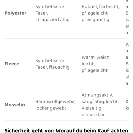
Synthetische
Robust, farbecht,
als
Polyester
Faser,
pflegeleicht,
Ba
strapazierfähig
preisgünstig
kan
sta
auf
We
at
Warm, weich,
als
Synthetische
Fleece
leicht,
Ba
Faser, flauschig
pflegeleicht
kan
sta
auf
Atmungsaktiv,
Baumwollgewebe,
saugfähig, leicht,
Kan
Musselin
locker gewebt
vielseitig
kni
einsetzbar
Sicherheit geht vor: Worauf du beim Kauf achten