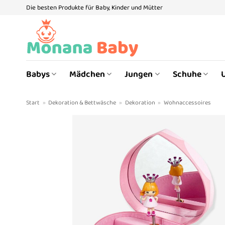
Zum
Die besten Produkte für Baby, Kinder und Mütter
Inhalt
springen
Babys
Mädchen
Jungen
Schuhe
Start
»
Dekoration & Bettwäsche
»
Dekoration
»
Wohnaccessoires