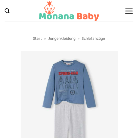
Zum
Inhalt
springen
Start
»
Jungenkleidung
»
Schlafanzüge