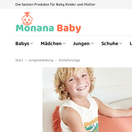
Zum
Die besten Produkte für Baby, Kinder und Mütter
Inhalt
springen
Babys
Mädchen
Jungen
Schuhe
Start
»
Jungenkleidung
»
Schlafanzüge