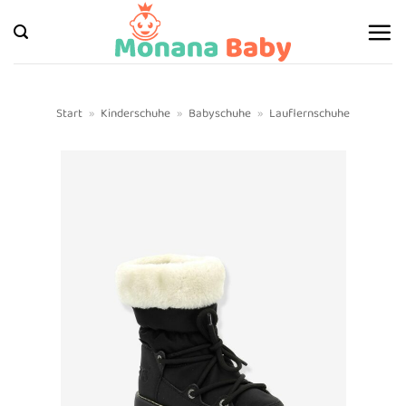
Zum
Inhalt
springen
Start
»
Kinderschuhe
»
Babyschuhe
»
Lauflernschuhe