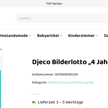
TOP Marken
Suchen
nach:
Umstandsmode
Babyartikel
Kinderzimmer
D
le
Djeco Bilderlotto „4 Ja
Artikelnummer:
3070900081239
Kategorie:
Memory & Konzentrationsspiele
Lieferzeit 3 – 5 Werktage