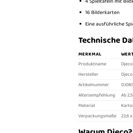
4 Spieltafeln mit Bil
16 Bilderkarten
Eine ausführliche Spi
Technische Da
MERKMAL
WER
Produktname
Djeco 
Hersteller
Djeco
Artikelnummer
DJ08
Altersempfehlung
Ab 2,
Material
Karto
Verpackungsmaße
22,6 x
Warum Djeco?