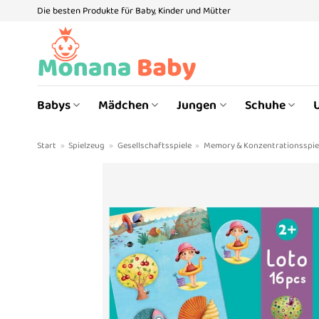
Zum
Die besten Produkte für Baby, Kinder und Mütter
Inhalt
springen
Babys
Mädchen
Jungen
Schuhe
Start
»
Spielzeug
»
Gesellschaftsspiele
»
Memory & Konzentrationsspie