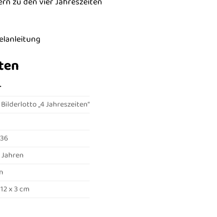
dern zu den vier Jahreszeiten
elanleitung
ten
T
Bilderlotto „4 Jahreszeiten“
136
5 Jahren
n
 12 x 3 cm