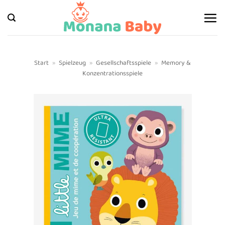
Zum
Inhalt
springen
Start
»
Spielzeug
»
Gesellschaftsspiele
»
Memory &
Konzentrationsspiele