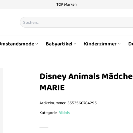
TOP Marken
Suchen
nach:
Umstandsmode
Babyartikel
Kinderzimmer
D
Disney Animals Mädche
MARIE
Artikelnummer:
3553560784295
Kategorie:
Bikinis