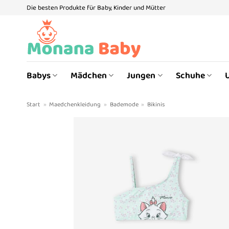
Zum
Die besten Produkte für Baby, Kinder und Mütter
Inhalt
springen
Babys
Mädchen
Jungen
Schuhe
Start
»
Maedchenkleidung
»
Bademode
»
Bikinis