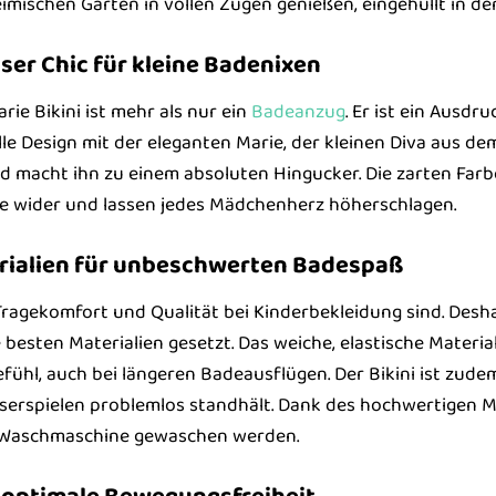
ischen Garten in vollen Zügen genießen, eingehüllt in de
ser Chic für kleine Badenixen
rie Bikini ist mehr als nur ein
Badeanzug
. Er ist ein Ausdr
olle Design mit der eleganten Marie, der kleinen Diva aus de
 macht ihn zu einem absoluten Hingucker. Die zarten Farbe
ie wider und lassen jedes Mädchenherz höherschlagen.
rialien für unbeschwerten Badespaß
 Tragekomfort und Qualität bei Kinderbekleidung sind. Desh
 besten Materialien gesetzt. Das weiche, elastische Materia
ühl, auch bei längeren Badeausflügen. Der Bikini ist zude
erspielen problemlos standhält. Dank des hochwertigen Mat
r Waschmaschine gewaschen werden.