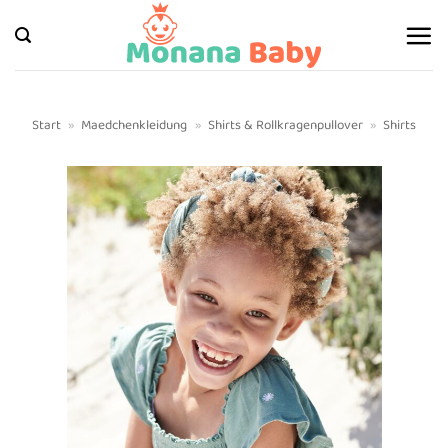
Zum
Inhalt
springen
Start
»
Maedchenkleidung
»
Shirts & Rollkragenpullover
»
Shirts