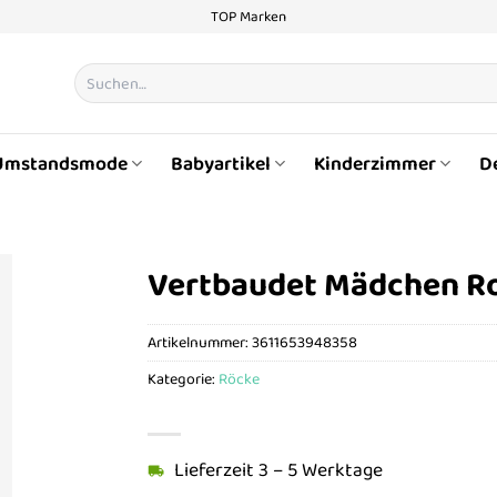
TOP Marken
Suchen
nach:
Umstandsmode
Babyartikel
Kinderzimmer
D
Vertbaudet Mädchen Ro
Artikelnummer:
3611653948358
Kategorie:
Röcke
Lieferzeit 3 – 5 Werktage