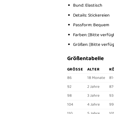
Bund: Elastisch
Details: Stickereien
Passform: Bequem
Farben: [Bitte verfüg
Größen: [Bitte verfügb
Größentabelle
GRÖSSE
ALTER
KÖ
86
18 Monate
81
92
2 Jahre
87
98
3 Jahre
93
104
4 Jahre
99
110
5 Jahre
10