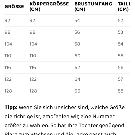
KÖRPERGRÖSSE (
BRUSTUMFANG
TAILL
GRÖSSE
CM)
(CM)
(CM)
92
92
54
52
98
98
56
53
104
104
58
54
110
110
60
55
116
116
62
56
122
122
64
57
128
128
66
58
Tipp:
Wenn Sie sich unsicher sind, welche Größe
die richtige ist, empfehlen wir, eine Nummer
größer zu wählen. So hat Ihre Tochter genügend
Platz zum Wachsen und die Jacke passt auch