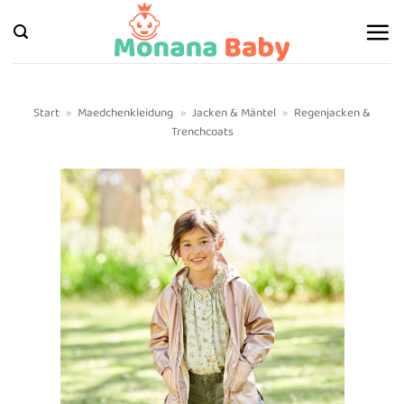
Zum
Inhalt
springen
Start
»
Maedchenkleidung
»
Jacken & Mäntel
»
Regenjacken &
Trenchcoats