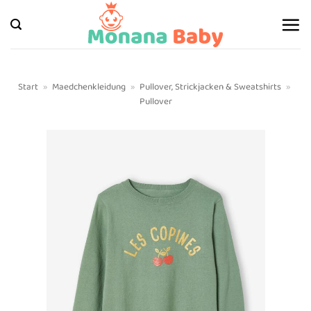
Zum
Inhalt
springen
Start
»
Maedchenkleidung
»
Pullover, Strickjacken & Sweatshirts
»
Pullover