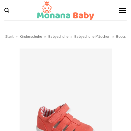
Zum
Inhalt
springen
Start
»
Kinderschuhe
»
Babyschuhe
»
Babyschuhe Mädchen
»
Boots