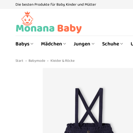
Zum
Die besten Produkte für Baby, Kinder und Mütter
Inhalt
springen
Babys
Mädchen
Jungen
Schuhe
Start
»
Babymode
»
Kleider & Röcke