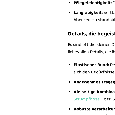
Pflegeleichtigkeit:
D
Langlebigkeit:
Vertba
Abenteuern standhält
Details, die begei
Es sind oft die kleinen
liebevollen Details, di
Elastischer Bund:
Der
sich den Bedürfnisse
Angenehmes Trageg
Vielseitige Kombina
Strumpfhose
– der C
Robuste Verarbeitu