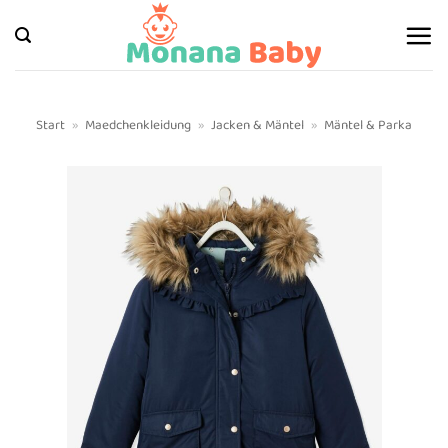
Zum
Inhalt
springen
Start
»
Maedchenkleidung
»
Jacken & Mäntel
»
Mäntel & Parka