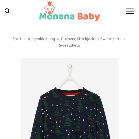
Zum
Inhalt
springen
Start
»
Jungenkleidung
»
Pullover, Strickjacken, Sweatshirts
»
Sweatshirts