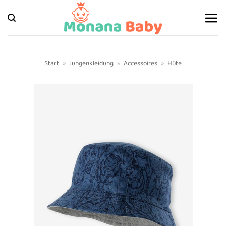
Zum
Inhalt
springen
Start
»
Jungenkleidung
»
Accessoires
»
Hüte