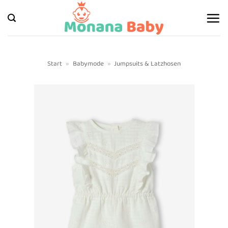
Zum
Inhalt
springen
Start
»
Babymode
»
Jumpsuits & Latzhosen