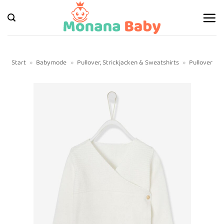
Zum
Inhalt
springen
Start
»
Babymode
»
Pullover, Strickjacken & Sweatshirts
»
Pullover