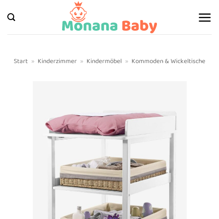
Zum
Inhalt
springen
Start
»
Kinderzimmer
»
Kindermöbel
»
Kommoden & Wickeltische