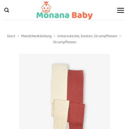
Zum
Inhalt
springen
Start
»
Maedchenkleidung
»
Unterwäsche, Socken, Strumpfhosen
»
Strumpfhosen