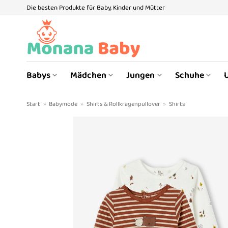
Zum
Die besten Produkte für Baby, Kinder und Mütter
Inhalt
springen
Babys
Mädchen
Jungen
Schuhe
Start
»
Babymode
»
Shirts & Rollkragenpullover
»
Shirts