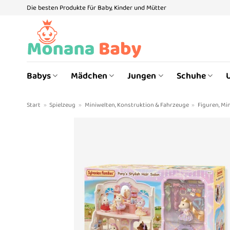
Zum
Die besten Produkte für Baby, Kinder und Mütter
Inhalt
springen
Babys
Mädchen
Jungen
Schuhe
Start
»
Spielzeug
»
Miniwelten, Konstruktion & Fahrzeuge
»
Figuren, Min