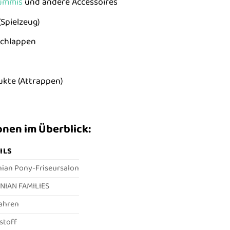
ummis
und andere Accessoires
Spielzeug)
chlappen
ukte (Attrappen)
nen im Überblick:
ILS
nian Pony-Friseursalon
NIAN FAMILIES
Jahren
stoff