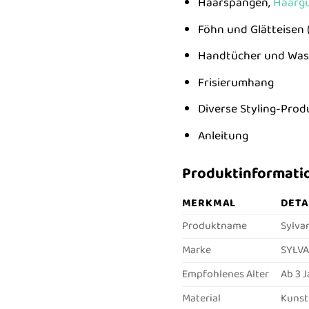
Haarspangen,
Haarg
Föhn und Glätteisen (
Handtücher und Was
Frisierumhang
Diverse Styling-Prod
Anleitung
Produktinformatio
MERKMAL
DETA
Produktname
Sylva
Marke
SYLVA
Empfohlenes Alter
Ab 3 
Material
Kunst