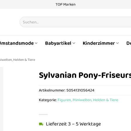
TOP Marken
Suchen
nach:
Umstandsmode
Babyartikel
Kinderzimmer
D
iwelten, Helden & Tiere
Sylvanian Pony-Friseu
Artikelnummer:
5054131056424
Kategorie:
Figuren, Miniwelten, Helden & Tiere
Lieferzeit 3 – 5 Werktage