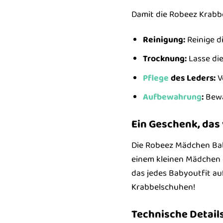
Damit die Robeez Krabbe
Reinigung:
Reinige d
Trocknung:
Lasse die
Pflege
des Leders:
V
Aufbewahrung
:
Bewa
Ein Geschenk, da
Die Robeez Mädchen Baby
einem kleinen Mädchen 
das jedes Babyoutfit au
Krabbelschuhen!
Technische Details