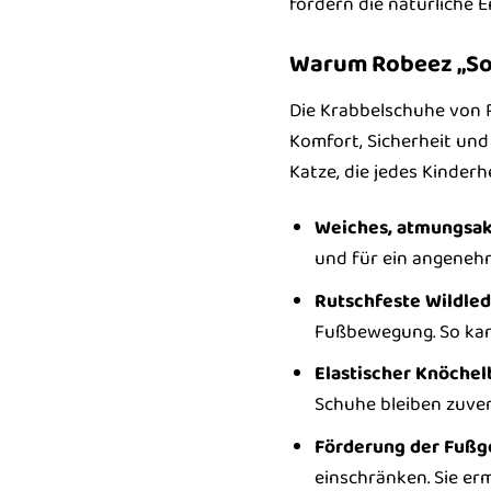
fördern die natürliche E
Warum Robeez „Sof
Die Krabbelschuhe von R
Komfort, Sicherheit und 
Katze, die jedes Kinderh
Weiches, atmungsak
und für ein angenehm
Rutschfeste Wildled
Fußbewegung. So kan
Elastischer Knöchel
Schuhe bleiben zuver
Förderung der Fußg
einschränken. Sie e