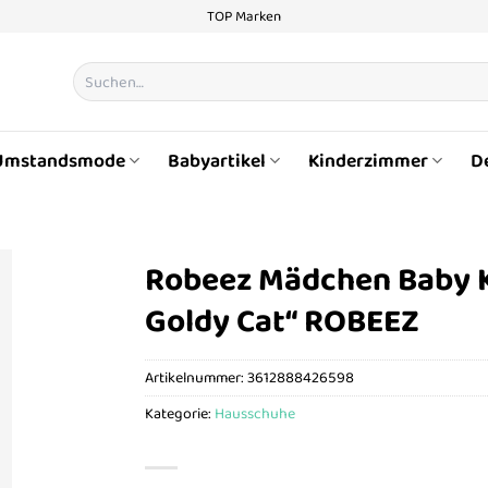
TOP Marken
Suchen
nach:
Umstandsmode
Babyartikel
Kinderzimmer
D
Robeez Mädchen Baby K
Goldy Cat“ ROBEEZ
Artikelnummer:
3612888426598
Kategorie:
Hausschuhe