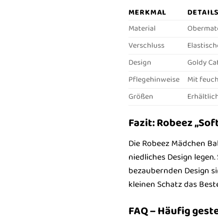
MERKMAL
DETAIL
Material
Obermater
Verschluss
Elastisc
Design
Goldy Cat
Pflegehinweise
Mit feuch
Größen
Erhältlic
Fazit: Robeez „Sof
Die Robeez Mädchen Baby
niedliches Design legen
bezaubernden Design sin
kleinen Schatz das Beste
FAQ – Häufig gest