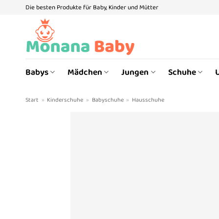
Zum
Die besten Produkte für Baby, Kinder und Mütter
Inhalt
springen
Babys
Mädchen
Jungen
Schuhe
Start
»
Kinderschuhe
»
Babyschuhe
»
Hausschuhe