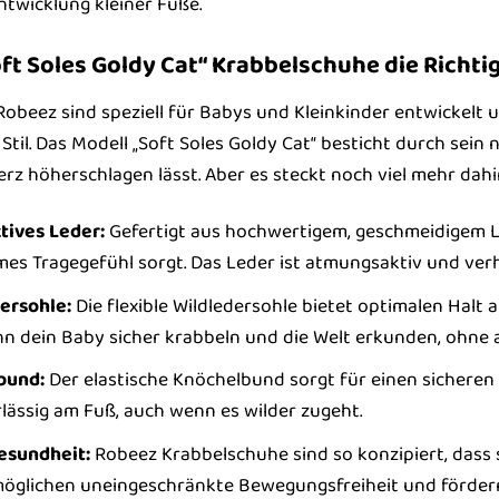
ntwicklung kleiner Füße.
t Soles Goldy Cat“ Krabbelschuhe die Richti
obeez sind speziell für Babys und Kleinkinder entwickelt u
Stil. Das Modell „Soft Soles Goldy Cat“ besticht durch sei
erz höherschlagen lässt. Aber es steckt noch viel mehr dahi
tives Leder:
Gefertigt aus hochwertigem, geschmeidigem Le
es Tragegefühl sorgt. Das Leder ist atmungsaktiv und verh
ersohle:
Die flexible Wildledersohle bietet optimalen Halt 
n dein Baby sicher krabbeln und die Welt erkunden, ohne 
bund:
Der elastische Knöchelbund sorgt für einen sicheren
lässig am Fuß, auch wenn es wilder zugeht.
esundheit:
Robeez Krabbelschuhe sind so konzipiert, dass s
rmöglichen uneingeschränkte Bewegungsfreiheit und förder