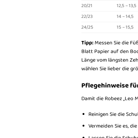
20/21
12,5 – 13,5
22/23
14 – 14,5
24/25
15 – 15,5
Tipp:
Messen Sie die Füß
Blatt Papier auf den Bo
Länge vom längsten Zeh b
wählen Sie lieber die gr
Pflegehinweise fü
Damit die Robeez „Leo M
Reinigen Sie die Sch
Vermeiden Sie es, di
Lassen Sie die Schuh