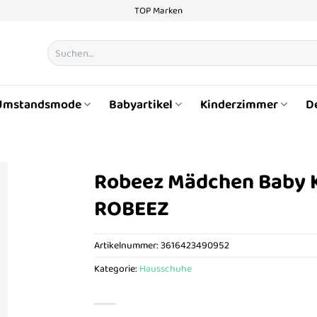
TOP Marken
Suchen
nach:
Umstandsmode
Babyartikel
Kinderzimmer
D
Robeez Mädchen Baby 
ROBEEZ
Artikelnummer:
3616423490952
Kategorie:
Hausschuhe