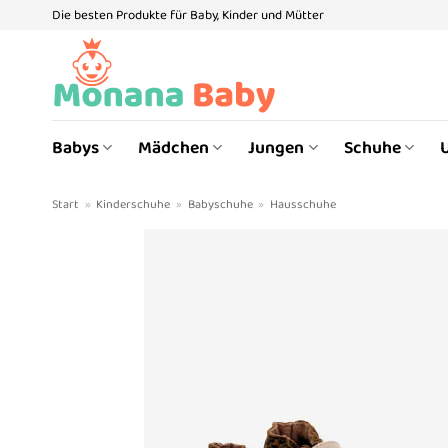
Zum
Die besten Produkte für Baby, Kinder und Mütter
Inhalt
springen
Babys
Mädchen
Jungen
Schuhe
Start
»
Kinderschuhe
»
Babyschuhe
»
Hausschuhe